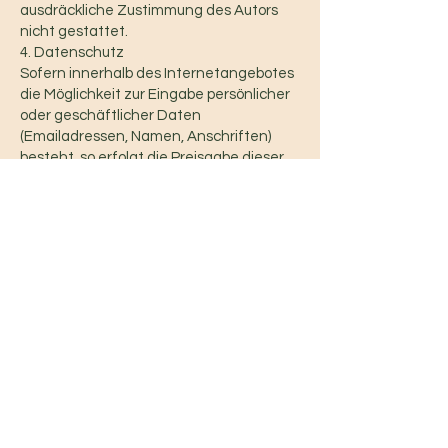
ausdräckliche Zustimmung des Autors
nicht gestattet.
4. Datenschutz
Sofern innerhalb des Internetangebotes
die Möglichkeit zur Eingabe persönlicher
oder geschäftlicher Daten
(Emailadressen, Namen, Anschriften)
besteht, so erfolgt die Preisgabe dieser
Daten seitens des Nutzers auf
ausdrücklich freiwilliger Basis. Die
Inanspruchnahme und Bezahlung aller
angebotenen Dienste ist - soweit
technisch möglich und zumutbar - auch
ohne Angabe solcher Daten bzw. unter
Angabe anonymisierter Daten oder eines
Pseudonyms gestattet. Die Nutzung der
im Rahmen des Impressums oder
vergleichbarer Angaben veröffentlichten
Kontaktdaten wie Postanschriften,
Telefon- und Faxnummern sowie
Emailadressen durch Dritte zur