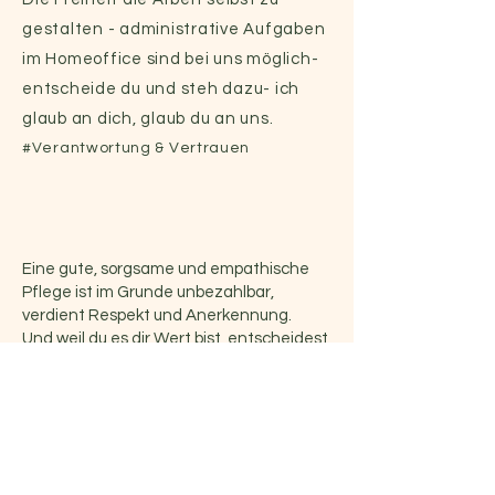
gestalten - administrative Aufgaben
im Homeoffice sind bei uns möglich-
entscheide du und steh dazu- ich
glaub an dich, glaub du an uns.
#Verantwortung & Vertrauen
Eine gute, sorgsame und empathische
Pflege ist im Grunde unbezahlbar,
verdient Respekt und Anerkennung.
Und weil du es dir Wert bist, entscheidest
du auch über deine Work-Life-Balance.
Du musst nicht alles perfekt machen. Es
ist menschlich, wenn Fehler passieren
und das ist okay.
#
Wertschätzung